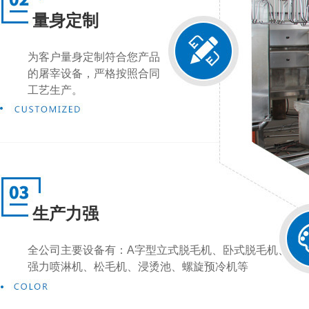
量身定制
为客户量身定制符合您产品
的屠宰设备，严格按照合同
工艺生产。
电器
生产力强
全公司主要设备有：A字型立式脱毛机、卧式脱毛机、
强力喷淋机、松毛机、浸烫池、螺旋预冷机等
不锈