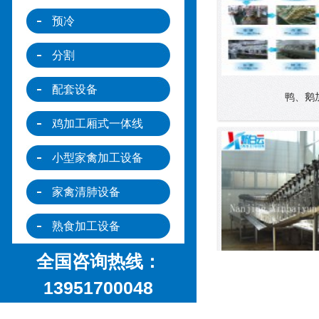
预冷
分割
鸭、鹅
配套设备
鸡加工厢式一体线
小型家禽加工设备
家禽清肺设备
熟食加工设备
全国咨询热线：
13951700048
煮制