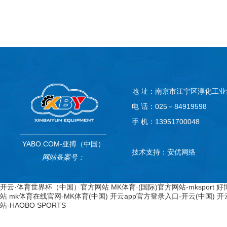
地 址：南京市江宁区淳化工业
电 话：025－84919598
手 机：13951700048
YABO.COM-亚搏（中国）
YABO.CO
技术支持：
安优网络
网站备案号：
开云·体育世界杯（中国）官方网站
MK体育·(国际)官方网站-mksport
好
站
mk体育在线官网-MK体育(中国)
开云app官方登录入口-开云(中国)
开
站-HAOBO SPORTS