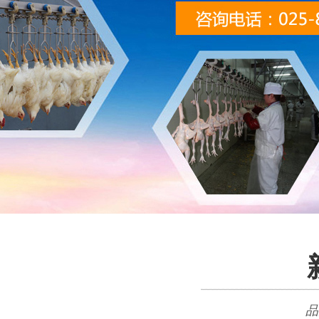
YABO.CO
品